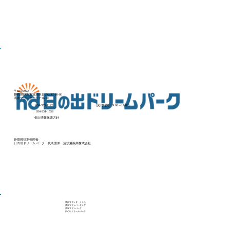
【終了】TBSテレビ「モニタリング」透
明カラオケBOX 2026/2/8(日)に清水
マリンパークで開催決定！
〒424-0922
静岡県静岡市清水区日の出町 10-80
清水マリンターミナル 2F
054-355-1122
（受付時間：9:00～17:00）
054-351-1558
個人情報保護方針
静岡県指定管理者
​日の出ドリームパーク 代表団体 清水港振興株式会社
清水マリンターミナル
清水マリンパーキング
清水マリンパーク
​日の出ドリームパーク