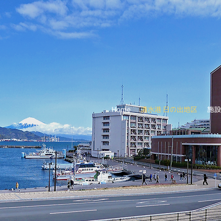
Home
清水港 日の出地区
施