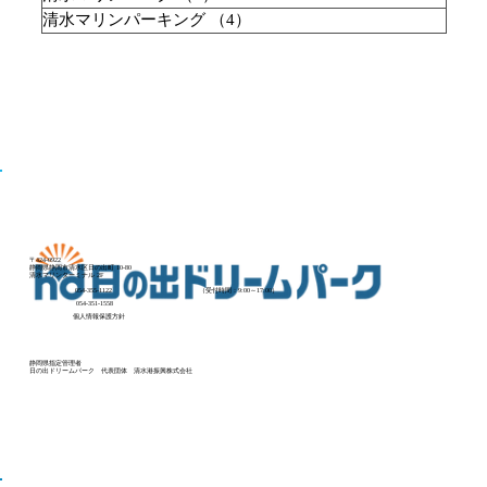
清水マリンパーキング
（4）
4件の記事
【終了】船とハナウタ
2026/4/25（土）～4/26（日）
〒424-0922
静岡県静岡市清水区日の出町 10-80
清水マリンターミナル 2F
054-355-1122
（受付時間：9:00～17:00）
054-351-1558
個人情報保護方針
静岡県指定管理者
​日の出ドリームパーク 代表団体 清水港振興株式会社